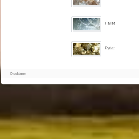
Haliet
Pyriet
Disclaimer