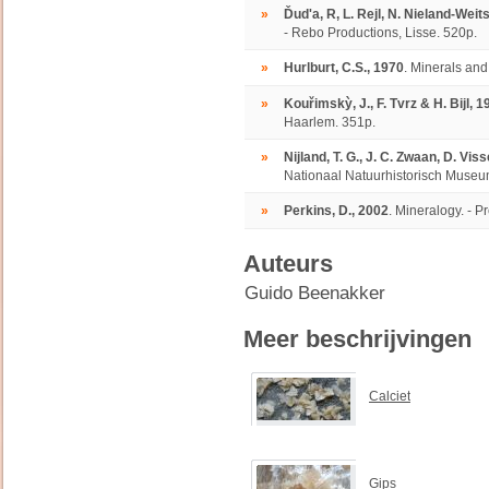
»
Ďud'a, R, L. Rejl, N. Nieland-Wei
- Rebo Productions, Lisse. 520p.
»
Hurlburt, C.S., 1970
. Minerals an
»
Kouřimskỳ, J., F. Tvrz & H. Bijl, 1
Haarlem. 351p.
»
Nijland, T. G., J. C. Zwaan, D. Vis
Nationaal Natuurhistorisch Museum
»
Perkins, D., 2002
. Mineralogy. - P
Auteurs
Guido Beenakker
Meer beschrijvingen
Calciet
Gips