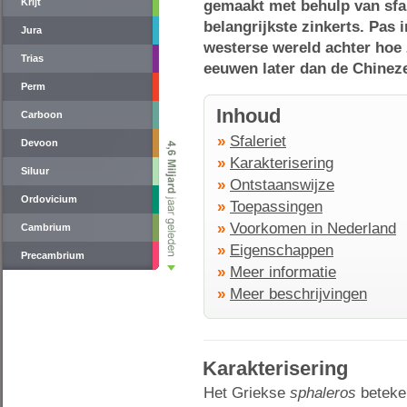
Krijt
gemaakt met behulp van sfale
belangrijkste zinkerts. Pas
Jura
westerse wereld achter hoe
Trias
eeuwen later dan de Chineze
Perm
Inhoud
Carboon
»
Sfaleriet
Devoon
»
Karakterisering
Siluur
»
Ontstaanswijze
Ordovicium
»
Toepassingen
»
Voorkomen in Nederland
Cambrium
»
Eigenschappen
Precambrium
»
Meer informatie
»
Meer beschrijvingen
Karakterisering
Het Griekse
sphaleros
beteke