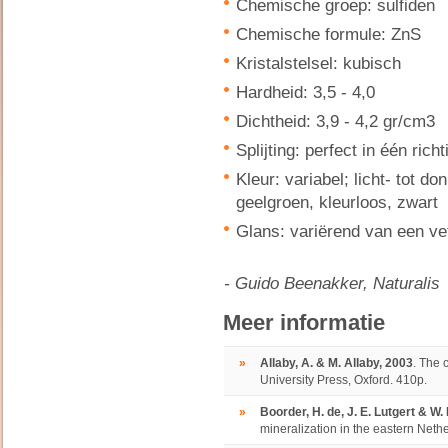
Chemische groep: sulfiden
Chemische formule: ZnS
Kristalstelsel: kubisch
Hardheid: 3,5 - 4,0
Dichtheid: 3,9 - 4,2 gr/cm
3
Splijting: perfect in één richt
Kleur: variabel; licht- tot do
geelgroen, kleurloos, zwart
Glans: variërend van een vet
- Guido Beenakker, Naturalis
Meer informatie
»
Allaby, A. & M. Allaby, 2003
. The 
University Press, Oxford. 410p.
»
Boorder, H. de, J. E. Lutgert & W
mineralization in the eastern Neth