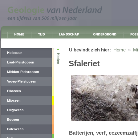
U bevindt zich hier:
Home
»
Mi
Holoceen
Sfaleriet
Laat-Pleistoceen
Midden-Pleistoceen
Vroeg-Pleistoceen
Plioceen
Mioceen
Oligoceen
Eoceen
Paleoceen
Batterijen, verf, eczeemzal