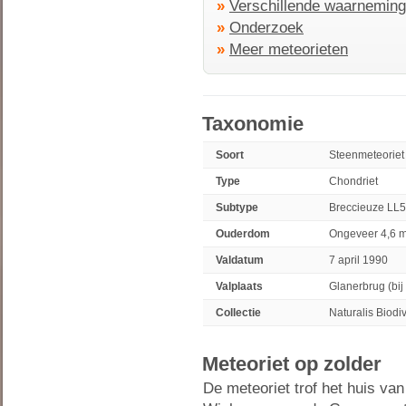
»
Verschillende waarnemin
»
Onderzoek
»
Meer meteorieten
Taxonomie
Soort
Steenmeteoriet
Type
Chondriet
Subtype
Breccieuze LL5
Ouderdom
Ongeveer 4,6 mi
Valdatum
7 april 1990
Valplaats
Glanerbrug (bij
Collectie
Naturalis Biodi
Meteoriet op zolder
De meteoriet trof het huis van