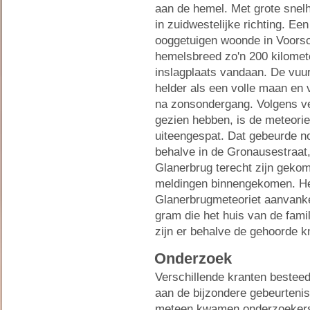
aan de hemel. Met grote snelh
in zuidwestelijke richting. Ee
ooggetuigen woonde in Voors
hemelsbreed zo'n 200 kilomet
inslagplaats vandaan. De vuu
helder als een volle maan en
na zonsondergang. Volgens ve
gezien hebben, is de meteoriet
uiteengespat. Dat gebeurde no
behalve in de Gronausestraat
Glanerbrug terecht zijn gekom
meldingen binnengekomen. Het
Glanerbrugmeteoriet aanvankel
gram die het huis van de famil
zijn er behalve de gehoorde 
Onderzoek
Verschillende kranten bestee
aan de bijzondere gebeurtenis.
meteen kwamen onderzoekers