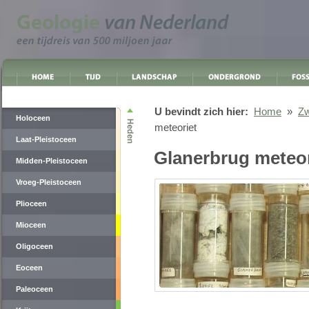
U bevindt zich hier:
Home
»
Zw
Holoceen
meteoriet
Laat-Pleistoceen
Glanerbrug meteor
Midden-Pleistoceen
Vroeg-Pleistoceen
Plioceen
Mioceen
Oligoceen
Eoceen
Paleoceen