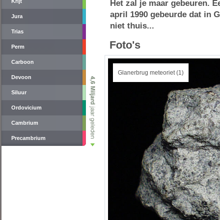
Krijt
Het zal je maar gebeuren. E
april 1990 gebeurde dat in
Jura
niet thuis...
Trias
Foto's
Perm
Carboon
Glanerbrug meteoriet (1)
Devoon
Siluur
Ordovicium
Cambrium
Precambrium