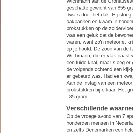
Wichmann aan de Gronausestr
geschatte gewicht van 855 gr
dwars door het dak. Hij sloeg
dakpannen en kwam in honde
brokstukken op de zoldervloer
was een geluk dat de bewone
waren, want zo'n meteoriet krij
op je hoofd. De zoon van de f
Wichmann, die er vlak naast 
een luide knal, maar sloeg e
de volgende ochtend een kijk
er gebeurd was. Had een kwa
Aan de inslag van een meteor
brokstukken bij elkaar. Het g
135 gram.
Verschillende waarn
Op de vroege avond van 7 apr
honderden mensen in Nederla
en zelfs Denemarken een held