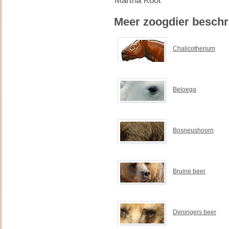
Martha Koot
Meer zoogdier beschr
Chalicotherium
Beloega
Bosneushoorn
Bruine beer
Deningers beer