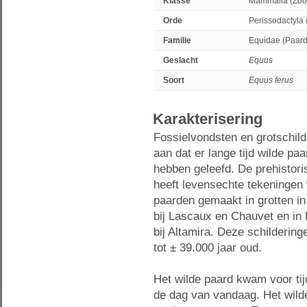
Klasse
Mammalia (Zoo
Orde
Perissodactyla
Familie
Equidae (Paard
Geslacht
Equus
Soort
Equus ferus
Karakterisering
Fossielvondsten en grotschild
aan dat er lange tijd wilde pa
hebben geleefd. De prehistor
heeft levensechte tekeningen 
paarden gemaakt in grotten in
bij Lascaux en Chauvet en in
bij Altamira. Deze schildering
tot ± 39.000 jaar oud.
Het wilde paard kwam voor tijd
de dag van vandaag. Het wild