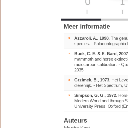
Meer informatie
»
Azzaroli, A., 1998
. The gen
species. - Palaeontographia I
»
Buck, C. E. & E. Bard, 2007
mammoth and horse extincti
radiocarbon calibration. - Q
2035.
»
Grzimek, B., 1973
. Het Lev
dierenrijk. - Het Spectrum, U
»
Simpson, G. G., 1972
. Hors
Modern World and through Six
University Press, Oxford (En
Auteurs