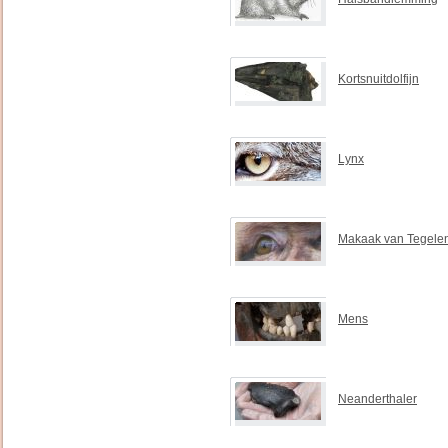
Kortsnuitdolfijn
Lynx
Makaak van Tegele
Mens
Neanderthaler