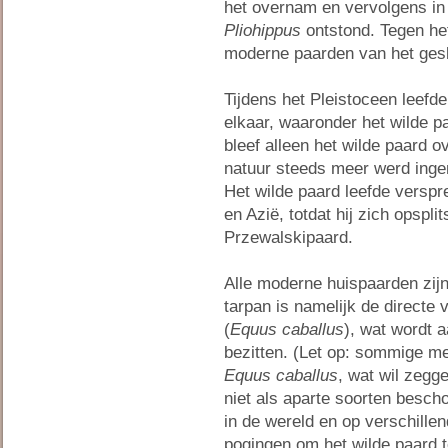
het overnam en vervolgens in
Pliohippus
ontstond. Tegen het
moderne paarden van het ges
Tijdens het Pleistoceen leefd
elkaar, waaronder het wilde p
bleef alleen het wilde paard o
natuur steeds meer werd inge
Het wilde paard leefde verspr
en Azië, totdat hij zich opspli
Przewalskipaard.
Alle moderne huispaarden zijn
tarpan is namelijk de directe
(
Equus caballus
), wat wordt
bezitten. (Let op: sommige m
Equus caballus
, wat wil zegge
niet als aparte soorten besch
in de wereld en op verschille
pogingen om het wilde paard 