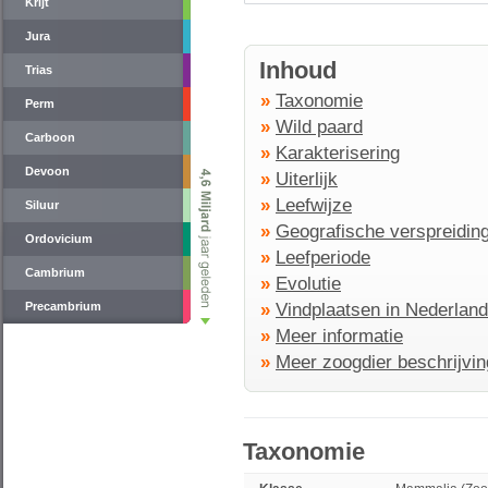
Krijt
Jura
Inhoud
Trias
»
Taxonomie
Perm
»
Wild paard
Carboon
»
Karakterisering
Devoon
»
Uiterlijk
»
Leefwijze
Siluur
»
Geografische verspreidin
Ordovicium
»
Leefperiode
Cambrium
»
Evolutie
Precambrium
»
Vindplaatsen in Nederland
»
Meer informatie
»
Meer zoogdier beschrijvi
Taxonomie