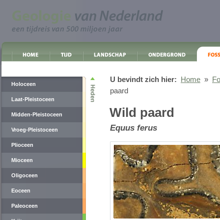
U bevindt zich hier:
Home
»
Fo
Holoceen
paard
Laat-Pleistoceen
Wild paard
Midden-Pleistoceen
Equus ferus
Vroeg-Pleistoceen
Plioceen
Mioceen
Oligoceen
Eoceen
Paleoceen