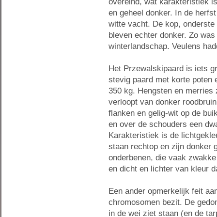
overeind, wat karakteristiek i
en geheel donker. In de herfst
witte vacht. De kop, onderste
bleven echter donker. Zo was
winterlandschap. Veulens had
Het Przewalskipaard is iets g
stevig paard met korte poten e
350 kg. Hengsten en merries 
verloopt van donker roodbrui
flanken en gelig-wit op de bui
en over de schouders een dwar
Karakteristiek is de lichtgek
staan rechtop en zijn donker g
onderbenen, die vaak zwakke 
en dicht en lichter van kleur
Een ander opmerkelijk feit aa
chromosomen bezit. De gedom
in de wei ziet staan (en de t