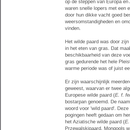
op de steppen van Europa en 
waren snelle lopers met een
door hun dikke vacht goed bes
weersomstandigheden en omda
vinden.
Het wilde paard was door zijn
in het eten van gras. Dat maak
beschikbaarheid van deze voe
gras gedurende het hele Plei
warme periode was of juist een 
Er zijn waarschijnlijk meerde
geweest, waarvan er twee alg
Europese wilde paard (
E. f. f
bostarpan genoemd. De naam 
woord voor 'wild paard'. Deze
pogingen heeft gedaan om hem
het Aziatische wilde paard (
E.
Przewalskipaard, Mongools wild