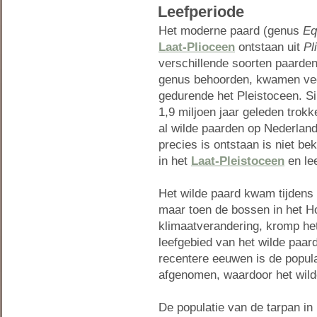
Leefperiode
Het moderne paard (genus
Eq
Laat-Plioceen
ontstaan uit
Pl
verschillende soorten paarden 
genus behoorden, kwamen vee
gedurende het Pleistoceen. S
1,9 miljoen jaar geleden trok
al wilde paarden op Nederlan
precies is ontstaan is niet be
in het
Laat-Pleistoceen
en lee
Het wilde paard kwam tijdens h
maar toen de bossen in het Ho
klimaatverandering, kromp he
leefgebied van het wilde paar
recentere eeuwen is de popula
afgenomen, waardoor het wilde
De populatie van de tarpan in