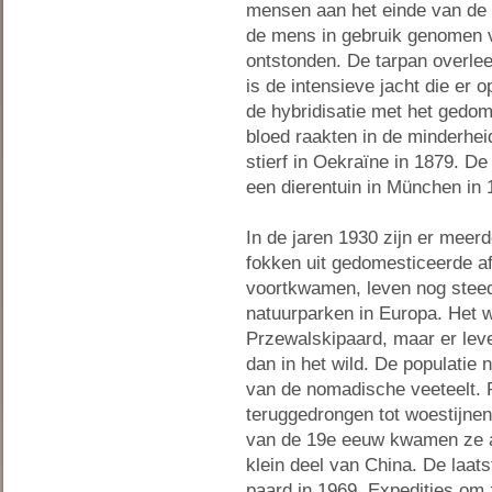
mensen aan het einde van de
de mens in gebruik genomen 
ontstonden. De tarpan overlee
is de intensieve jacht die er
de hybridisatie met het gedo
bloed raakten in de minderheid
stierf in Oekraïne in 1879. De
een dierentuin in München in 
In de jaren 1930 zijn er meer
fokken uit gedomesticeerde af
voortkwamen, leven nog steed
natuurparken in Europa. Het w
Przewalskipaard, maar er leve
dan in het wild. De populatie 
van de nomadische veeteelt.
teruggedrongen tot woestijnen
van de 19e eeuw kwamen ze a
klein deel van China. De laats
paard in 1969. Expedities om 