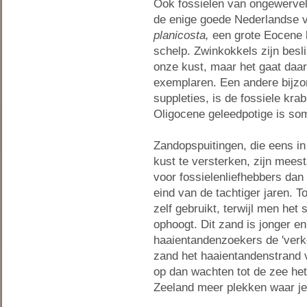
Ook fossielen van ongewerveld
de enige goede Nederlandse 
planicosta,
een grote Eocene 
schelp. Zwinkokkels zijn besl
onze kust, maar het gaat daar
exemplaren. Een andere bijz
suppleties, is de fossiele kra
Oligocene geleedpotige is so
Zandopspuitingen, die eens in
kust te versterken, zijn meest
voor fossielenliefhebbers dan
eind van de tachtiger jaren. 
zelf gebruikt, terwijl men he
ophoogt. Dit zand is jonger en
haaientandenzoekers de 'verk
zand het haaientandenstrand vo
op dan wachten tot de zee het
Zeeland meer plekken waar je 