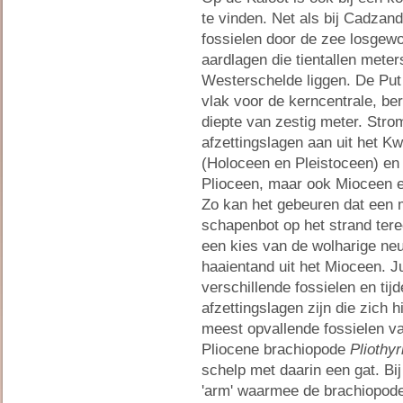
te vinden. Net als bij Cadzan
fossielen door de zee losgewo
aardlagen die tientallen meter
Westerschelde liggen. De Put
vlak voor de kerncentrale, ber
diepte van zestig meter. Stro
afzettingslagen aan uit het Kw
(Holoceen en Pleistoceen) en T
Plioceen, maar ook Mioceen e
Zo kan het gebeuren dat een
schapenbot op het strand ter
een kies van de wolharige neu
haaientand uit het Mioceen. J
verschillende fossielen en ti
afzettingslagen zijn die zich 
meest opvallende fossielen va
Pliocene brachiopode
Pliothy
schelp met daarin een gat. Bij
'arm' waarmee de brachiopod