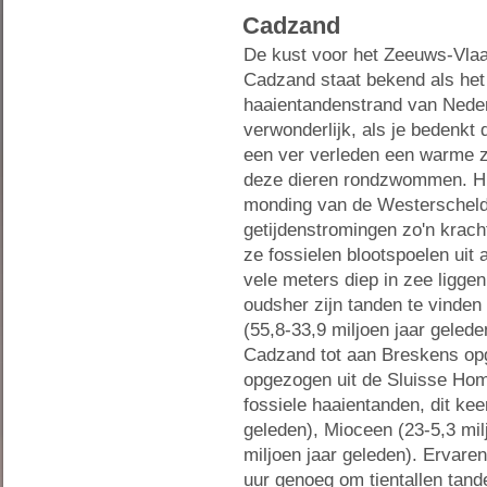
Cadzand
De kust voor het Zeeuws-Vla
Cadzand staat bekend als het 
haaientandenstrand van Neder
verwonderlijk, als je bedenkt 
een ver verleden een warme 
deze dieren rondzwommen. Hie
monding van de Westerschel
getijdenstromingen zo'n kracht
ze fossielen blootspoelen uit 
vele meters diep in zee liggen
oudsher zijn tanden te vinden
(55,8-33,9 miljoen jaar gelede
Cadzand tot aan Breskens op
opgezogen uit de Sluisse Hom
fossiele haaientanden, dit kee
geleden), Mioceen (23-5,3 mil
miljoen jaar geleden). Ervar
uur genoeg om tientallen tand