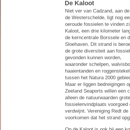
De Kaloot
Niet ver van Cadzand, aan de
de Westerschelde, ligt nog ee
oeroude fossielen te vinden zi
Kaloot, een drie kilometer lan
de kerncentrale Borssele en 
Sloehaven. Dit strand is ber
de grote diversiteit aan fossie
gevonden kunnen worden,
waaronder schelpen, walvisbo
haaientanden en roggenstekels.
tussen het Natura 2000 gebie
Maar er liggen bedreigingen o
Zeeland Seaports willen een c
alleen de natuurwaarden grot
fossielenvindplaats voorgoed
verdwijnt. Vereniging Redt de 
voorkomen dat het strand opg
Op de Kaloot is ook bij een k