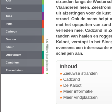
Krijt
stranden langs de Westersc
Vlaanderen heen. Zeestromi
Jura
uit afzettingen voor de kus
Trias
strand. Ook de mens helpt 
Perm
met het opspuiten van zand 
verleden mee. Cadzand in Z
Carboon
tanden van haaien en roggen
Devoon
Kaloot, verstopt in het Sloe
eveneens een interessante v
Siluur
schelpen aan.
Ordovicium
Cambrium
Inhoud
Precambrium
»
Zeeuwse stranden
»
Cadzand
»
De Kaloot
»
Meer informatie
»
Meer vindplaatsen