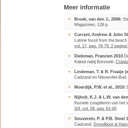
Meer informatie
»
Broek, van den J., 2006:
St
Magazines, 128 p.
»
Currant, Andrew & John S
Lutrine fossil from the beac
vol. 17, pag. 78-79. 2 pagina'
»
Dieleman, Francien 2010
De
Kaloot nabij Borssele.
Craniu
»
Lindeman, T. & R. Fraaije (
Cadzand en Nieuwvliet-Bad.
»
Moerdijk, P.W. et al., 2010
:
»
Nijholt, K.J. & L.W. van d
fossiele zoogdieren van het
3/4, vol. 58, pag. 61-65
»
Souverein, P. & P.B. Stoel 
Cadzand.
Grondboor & Hamer,