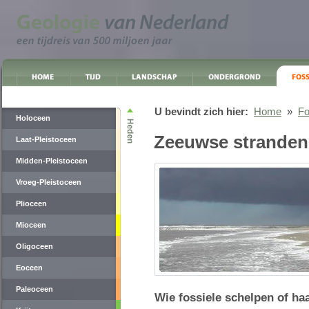
U bevindt zich hier:
Home
»
Fo
Holoceen
Zeeuwse stranden
Laat-Pleistoceen
Midden-Pleistoceen
Vroeg-Pleistoceen
Plioceen
Mioceen
Oligoceen
Eoceen
Paleoceen
Wie fossiele schelpen of ha